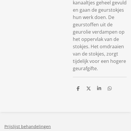
kanaaltjes geheel gevuld
en gaan de geurstokjes
hun werk doen. De
geurstoffen uit de
geurolie verdampen op
het oppervlak van de
stokjes. Het omdraaien
van de stokjes, zorgt
tijdelijk voor een hogere
geurafgifte.
D
D
S
D
e
e
h
e
l
e
a
l
e
l
r
e
n
e
n
Prijslijst behandelingen