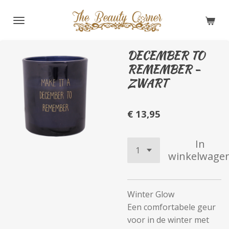
Ga
direct
naar
de
DECEMBER TO
hoofdinhoud
REMEMBER -
ZWART
€ 13,95
In
winkelwage
Winter Glow
Een comfortabele geur
voor in de winter met