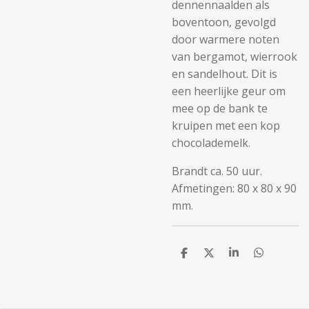
dennennaalden als
boventoon, gevolgd
door warmere noten
van bergamot, wierrook
en sandelhout. Dit is
een heerlijke geur om
mee op de bank te
kruipen met een kop
chocolademelk.
Brandt ca. 50 uur.
Afmetingen: 80 x 80 x 90
mm.
D
D
S
D
e
e
h
e
l
e
a
l
e
l
r
e
n
e
n