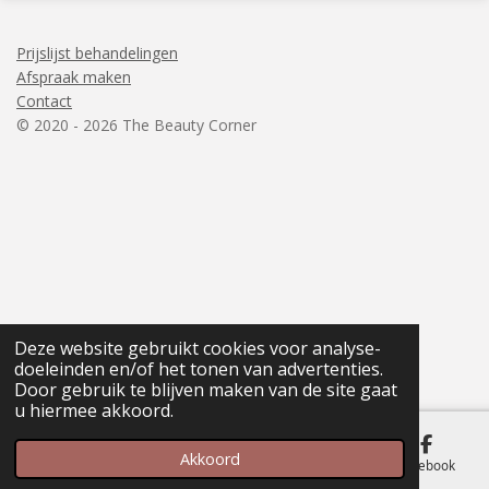
Prijslijst behandelingen
Afspraak maken
Contact
© 2020 - 2026 The Beauty Corner
Deze website gebruikt cookies voor analyse-
doeleinden en/of het tonen van advertenties.
Door gebruik te blijven maken van de site gaat
u hiermee akkoord.
Akkoord
E-mailadres
Telefoonnummer
Kaart
Facebook