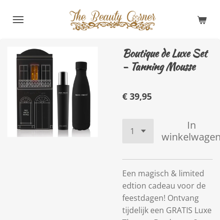
Ga
direct
naar
de
Boutique de Luxe Set
hoofdinhoud
- Tanning Mousse
€ 39,95
In
winkelwage
Een magisch & limited
edtion cadeau voor de
feestdagen! Ontvang
tijdelijk een GRATIS Luxe