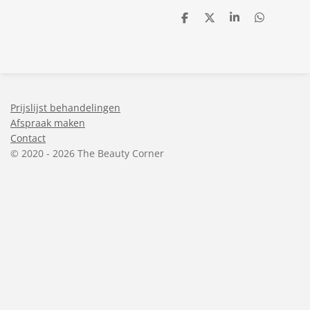
D
D
S
D
e
e
h
e
l
e
a
l
e
l
r
e
n
e
n
Prijslijst behandelingen
Afspraak maken
Contact
© 2020 - 2026 The Beauty Corner