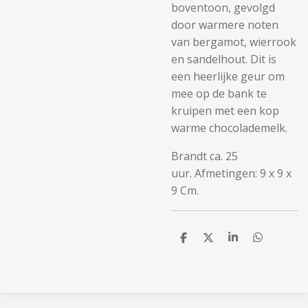
boventoon, gevolgd
door warmere noten
van bergamot, wierrook
en sandelhout. Dit is
een heerlijke geur om
mee op de bank te
kruipen met een kop
warme chocolademelk.
Brandt ca. 25
uur.
Afmetingen: 9 x 9 x
9 Cm.
D
D
S
D
e
e
h
e
l
e
a
l
e
l
r
e
n
e
n