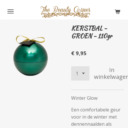
Ga
direct
naar
KERSTBAL -
de
GROEN - 110gr
hoofdinhoud
€ 9,95
In
winkelwage
Winter Glow
Een comfortabele geur
voor in de winter met
dennennaalden als