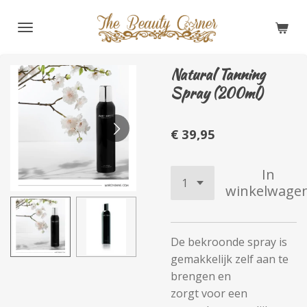
Ga
direct
naar
de
Natural Tanning
hoofdinhoud
Spray (200ml)
€ 39,95
In
winkelwage
De bekroonde spray is
gemakkelijk zelf aan te
brengen en
zorgt voor een