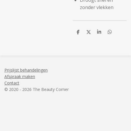
Droogt snel en
zonder vlekken
D
D
S
D
e
e
h
e
l
e
a
l
e
l
r
e
n
e
n
Prijslijst behandelingen
Afspraak maken
Contact
© 2020 - 2026 The Beauty Corner