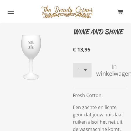
Ga
direct
naar
de
WINE AND SHINE
hoofdinhoud
€ 13,95
In
winkelwage
Fresh Cotton
Een zachte en lichte
geur dat jouw huis laat
ruiken alsof het net uit
de wasmachine komt.