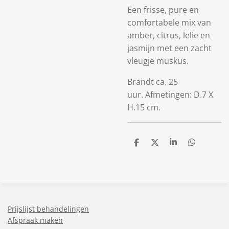
Een frisse, pure en
comfortabele mix van
amber, citrus, lelie en
jasmijn met een zacht
vleugje muskus.
Brandt ca. 25
uur. Afmetingen: D.7 X
H.15 cm.
D
D
S
D
e
e
h
e
l
e
a
l
e
l
r
e
n
e
n
Prijslijst behandelingen
Afspraak maken