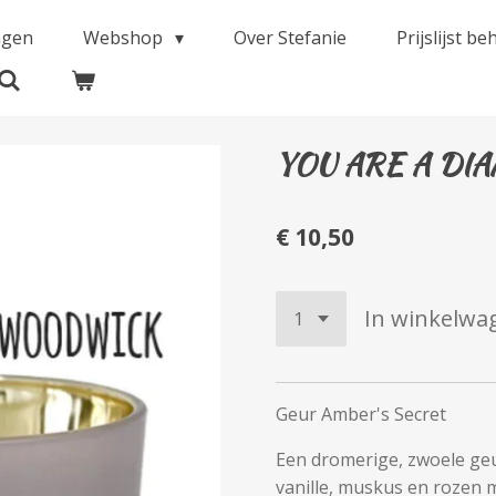
ngen
Webshop
Over Stefanie
Prijslijst b
YOU ARE A DI
€ 10,50
In winkelwa
Geur Amber's Secret
Een dromerige, zwoele geu
vanille, muskus en rozen 