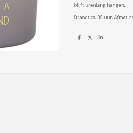
blijft urenlang hangen.
Brandt ca. 35 uur. Afmetin
D
D
S
e
e
h
l
e
a
e
l
r
n
e