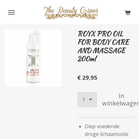
Ga
direct
naar
de
ROYX PRO OIL
hoofdinhoud
FOR BODY CARE
AND MASSAGE
200ml
€ 29,95
In
winkelwage
Diep voedende
droge lichaamsolie