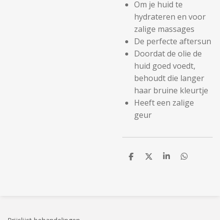
Om je huid te
hydrateren en voor
zalige massages
De perfecte aftersun
Doordat de olie de
huid goed voedt,
behoudt die langer
haar bruine kleurtje
Heeft een zalige
geur
D
D
S
D
e
e
h
e
l
e
a
l
e
l
r
e
n
e
n