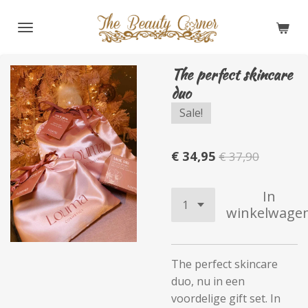
Ga
direct
naar
de
The perfect skincare
hoofdinhoud
duo
Sale!
€ 34,95
€ 37,90
In
winkelwage
The perfect skincare
duo, nu in een
voordelige gift set. In