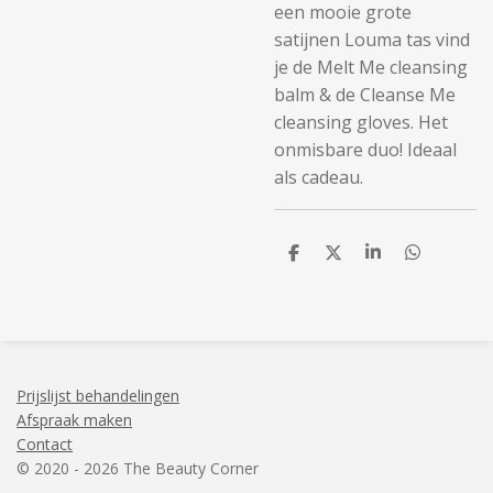
een mooie grote
satijnen Louma tas vind
je de Melt Me cleansing
balm & de Cleanse Me
cleansing gloves. Het
onmisbare duo! Ideaal
als cadeau.
D
D
S
D
e
e
h
e
l
e
a
l
e
l
r
e
n
e
n
Prijslijst behandelingen
Afspraak maken
Contact
© 2020 - 2026 The Beauty Corner