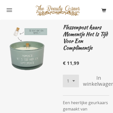
Ga
direct
naar
de
Flessenpost kaars
hoofdinhoud
Momentje Het Is Tijd
Voor Een
Complimentje
€ 11,99
In
winkelwage
Een heerlijke geurkaars
gemaakt van