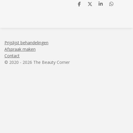
D
D
S
D
e
e
h
e
l
e
a
l
e
l
r
e
n
e
n
Prijslijst behandelingen
Afspraak maken
Contact
© 2020 - 2026 The Beauty Corner